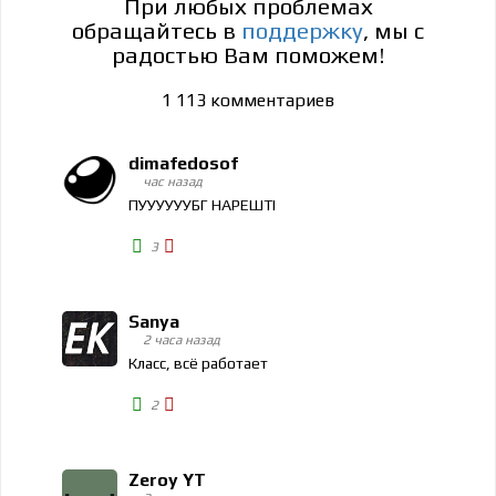
При любых проблемах
обращайтесь в
поддержку
, мы с
радостью Вам поможем!
1 113
комментариев
dimafedosof
час назад
ПУУУУУУБГ НАРЕШТI
3
Sanya
2 часа назад
Класс, всё работает
2
Zeroy YT