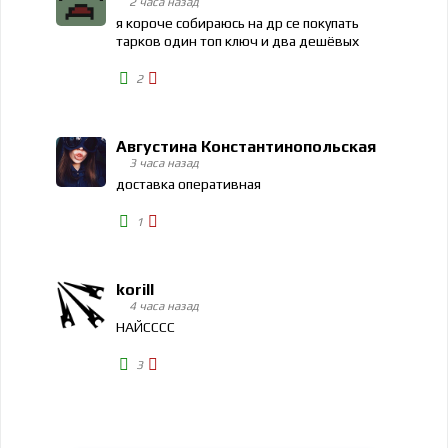
2 часа назад
я короче собираюсь на др се покупать
тарков один топ ключ и два дешёвых
2
Августина Константинопольская
3 часа назад
доставка оперативная
1
korill
4 часа назад
НАЙСССС
3