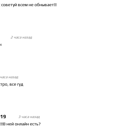
с советуй всем не обнывает!!!
2 часа назад
н
 часа назад
тро, все гуд
019
3 часа назад
!!!В ней онлайн есть?