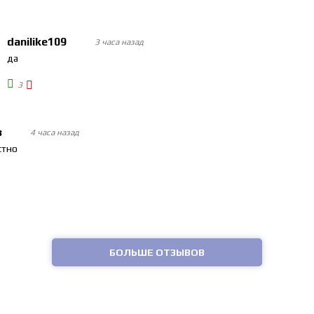
danilike109
3 часа назад
да
3
в
4 часа назад
стно
БОЛЬШЕ ОТЗЫВОВ