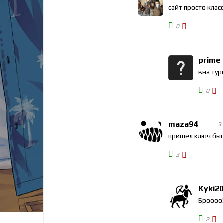
сайт просто клас
0
prime
вна тур
0
maza94
3
пришел ключ быс
3
Kyki2
Броооо!
2